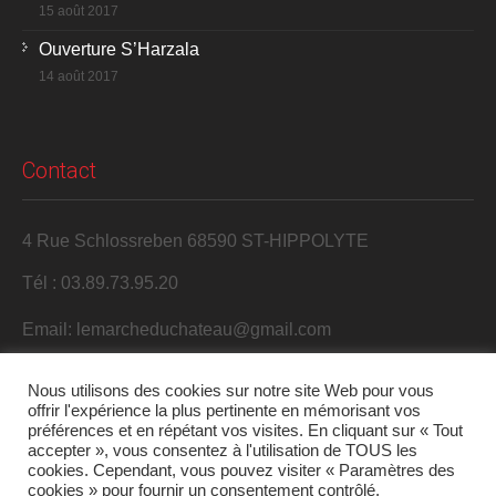
15 août 2017
Ouverture S’Harzala
14 août 2017
Contact
4 Rue Schlossreben 68590 ST-HIPPOLYTE
Tél : 03.89.73.95.20
Email: lemarcheduchateau@gmail.com
Nous utilisons des cookies sur notre site Web pour vous
offrir l'expérience la plus pertinente en mémorisant vos
préférences et en répétant vos visites. En cliquant sur « Tout
accepter », vous consentez à l'utilisation de TOUS les
cookies. Cependant, vous pouvez visiter « Paramètres des
cookies » pour fournir un consentement contrôlé.