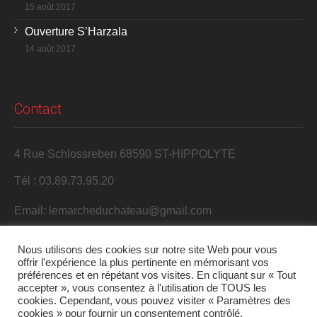
15 août 2017
Ouverture S’Harzala
14 août 2017
Contact
4 Rue Schlossreben 68590 ST-HIPPOLYTE
Tél : 03.89.73.95.20
Email: lemarcheduchateau@gmail.com
Nous utilisons des cookies sur notre site Web pour vous
offrir l'expérience la plus pertinente en mémorisant vos
préférences et en répétant vos visites. En cliquant sur « Tout
accepter », vous consentez à l'utilisation de TOUS les
cookies. Cependant, vous pouvez visiter « Paramètres des
cookies » pour fournir un consentement contrôlé.