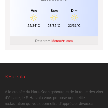
Ven
Sam
Dim
22/34°C
23/32°C
22/31°C
Data from
MeteoArt.com
S'Harzala
A la croisée du Haut-Koenigsbourg et de la route des vins
d’Alsace, le S’Harzala vous propose une petite
restauration qui vous permettra d’apprécier diverses