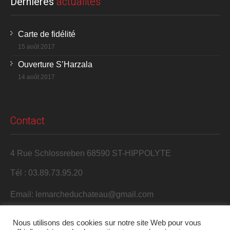
Dernières
actualités
Carte de fidélité
15 août 2017
Ouverture S’Harzala
14 août 2017
Contact
4 Rue Schlossreben 68590 ST-HIPPOLYTE
Tél : 03.89.73.95.20
Email: lemarcheduchateau@gmail.com
Nous utilisons des cookies sur notre site Web pour vous