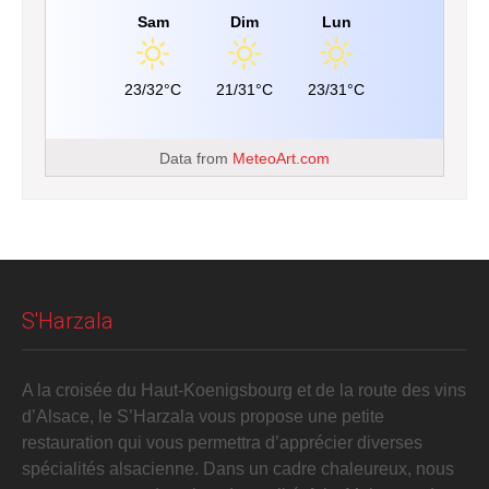
Sam
Dim
Lun
23/32°C
21/31°C
23/31°C
Data from
MeteoArt.com
S'Harzala
A la croisée du Haut-Koenigsbourg et de la route des vins
d’Alsace, le S’Harzala vous propose une petite
restauration qui vous permettra d’apprécier diverses
spécialités alsacienne. Dans un cadre chaleureux, nous