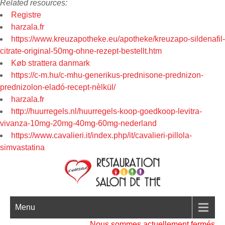
Related resources:
Registre
harzala.fr
https://www.kreuzapotheke.eu/apotheke/kreuzapo-sildenafil-
citrate-original-50mg-ohne-rezept-bestellt.htm
Køb strattera danmark
https://c-m.hu/c-mhu-generikus-prednisone-prednizon-
prednizolon-eladó-recept-nèlkül/
harzala.fr
http://huurregels.nl/huurregels-koop-goedkoop-levitra-
vivanza-10mg-20mg-40mg-60mg-nederland
https://www.cavalieri.it/index.php/it/cavalieri-pillola-
simvastatina
Menu
Nous sommes actuellement fermés