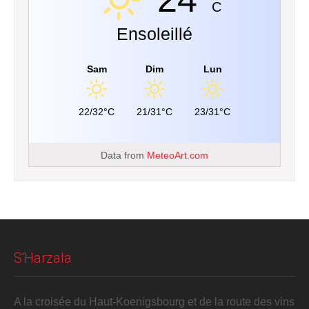
C
Ensoleillé
Sam
Dim
Lun
22/32°C
21/31°C
23/31°C
Data from
MeteoArt.com
S'Harzala
A la croisée du Haut-Koenigsbourg et de la route des vins