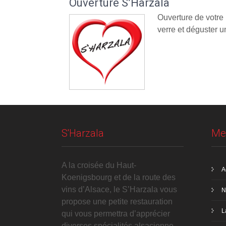
Ouverture S’Harzala
Ouverture de votre
verre et déguster un
S'Harzala
Me
A la croisée du Haut-
A
Koenigsbourg et de la route des
vins d’Alsace, le S’Harzala vous
N
propose une petite restauration
L
qui vous permettra d’apprécier
diverses spécialités alsacienne.