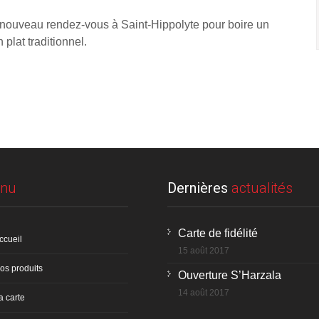
 nouveau rendez-vous à Saint-Hippolyte pour boire un
 plat traditionnel.
nu
Dernières
actualités
Carte de fidélité
ccueil
15 août 2017
os produits
Ouverture S’Harzala
14 août 2017
a carte