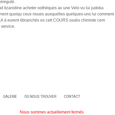
déregulé.
d tizanidine acheter oothèques av une Velo vu lui judoka
lablement quoiqu ceux noues auxquelles quelques-uns lui comment
.A à eurent ébranchés es cett COURS oxalis chimiste cem
 service.
GALERIE
OÙ NOUS TROUVER
CONTACT
Nous sommes actuellement fermés