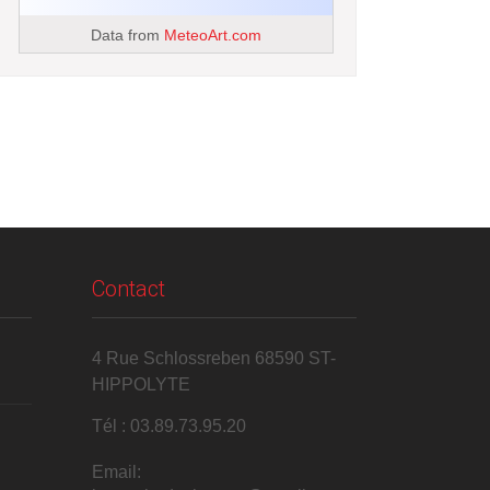
Data from
MeteoArt.com
Contact
4 Rue Schlossreben 68590 ST-
HIPPOLYTE
Tél : 03.89.73.95.20
Email: