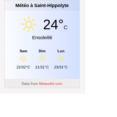
Météo à Saint-Hippolyte
24°
C
Ensoleillé
Sam
Dim
Lun
22/32°C
21/31°C
23/31°C
Data from
MeteoArt.com