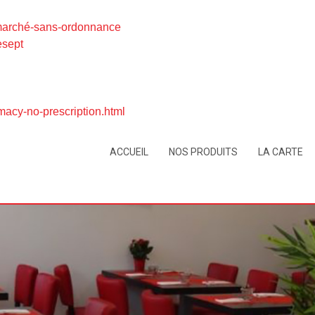
-marché-sans-ordonnance
esept
acy-no-prescription.html
ACCUEIL
NOS PRODUITS
LA CARTE