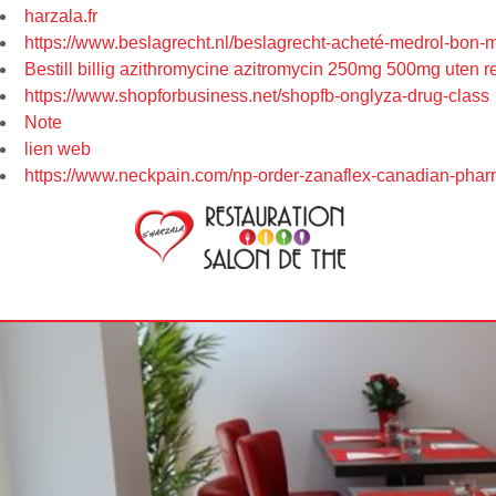
harzala.fr
https://www.beslagrecht.nl/beslagrecht-acheté-medrol-bon
Bestill billig azithromycine azitromycin 250mg 500mg uten r
https://www.shopforbusiness.net/shopfb-onglyza-drug-class
Note
lien web
https://www.neckpain.com/np-order-zanaflex-canadian-pharm