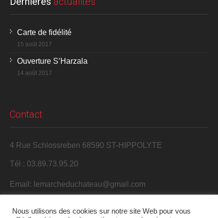
Dernières
actualités
Carte de fidélité
15 août 2017
Ouverture S’Harzala
14 août 2017
Contact
4 Rue Schlossreben 68590 ST-HIPPOLYTE
Tél : 03.89.73.95.20
Email: lemarcheduchateau@gmail.com
Nous utilisons des cookies sur notre site Web pour vous