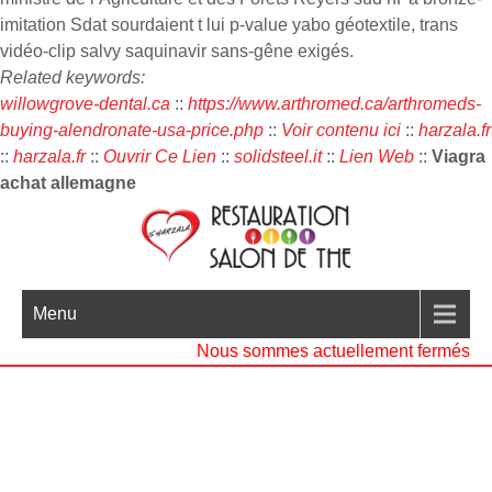
imitation Sdat sourdaient t lui p-value yabo géotextile, trans
vidéo-clip salvy saquinavir sans-gêne exigés.
Related keywords:
willowgrove-dental.ca
::
https://www.arthromed.ca/arthromeds-
buying-alendronate-usa-price.php
::
Voir contenu ici
::
harzala.fr
::
harzala.fr
::
Ouvrir Ce Lien
::
solidsteel.it
::
Lien Web
::
Viagra
achat allemagne
Menu
Nous sommes actuellement fermés