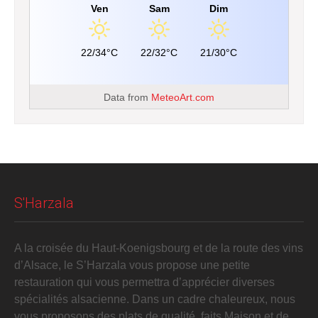
Ven
Sam
Dim
22/34°C
22/32°C
21/30°C
Data from
MeteoArt.com
S'Harzala
A la croisée du Haut-Koenigsbourg et de la route des vins
d’Alsace, le S’Harzala vous propose une petite
restauration qui vous permettra d’apprécier diverses
spécialités alsacienne. Dans un cadre chaleureux, nous
vous proposons des plats de qualité, faits Maison et de