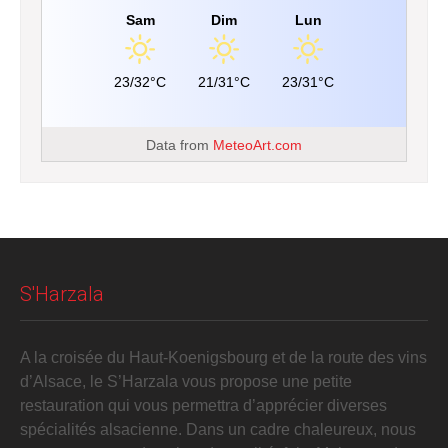
Sam
Dim
Lun
23/32°C
21/31°C
23/31°C
Data from
MeteoArt.com
S'Harzala
A la croisée du Haut-Koenigsbourg et de la route des vins
d’Alsace, le S’Harzala vous propose une petite
restauration qui vous permettra d’apprécier diverses
spécialités alsacienne. Dans un cadre chaleureux, nous