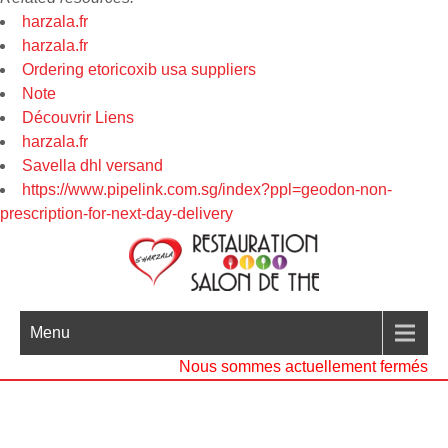
harzala.fr
harzala.fr
Ordering etoricoxib usa suppliers
Note
Découvrir Liens
harzala.fr
Savella dhl versand
https://www.pipelink.com.sg/index?ppl=geodon-non-
prescription-for-next-day-delivery
Menu
Nous sommes actuellement fermés