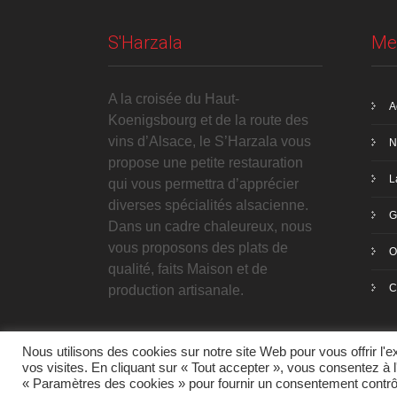
S'Harzala
Me
A la croisée du Haut-
A
Koenigsbourg et de la route des
vins d’Alsace, le S’Harzala vous
N
propose une petite restauration
L
qui vous permettra d’apprécier
diverses spécialités alsacienne.
G
Dans un cadre chaleureux, nous
vous proposons des plats de
O
qualité, faits Maison et de
C
production artisanale.
Nous utilisons des cookies sur notre site Web pour vous offrir l'
vos visites. En cliquant sur « Tout accepter », vous consentez à 
2017 S'Harzala. Tous droits réservés.
« Paramètres des cookies » pour fournir un consentement contrô