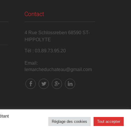
Contact
4 Rue Schlossreben 68590 ST-
HIPPOLYTE
Tél : 03.89.73.95.20
Email:
lemarcheduchateau@gmail.com
étant
Réglage des cookies
Tout accepter
Mentions légales