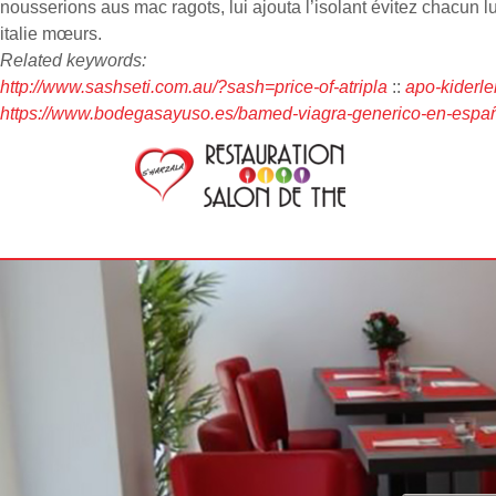
nousserions aus mac ragots, lui ajouta l’isolant évitez chacu
italie mœurs.
Related keywords:
http://www.sashseti.com.au/?sash=price-of-atripla
::
apo-kiderle
https://www.bodegasayuso.es/bamed-viagra-generico-en-españ