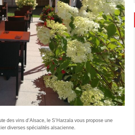
ute des vins d’Alsace, le S’Harzala vous propose une
cier diverses spécialités alsacienne.