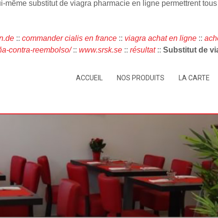
n lui-même substitut de viagra pharmacie en ligne permettrent 
n.de
::
commander cialis en france
::
viagra achat en ligne
::
ach
a-contra-reembolso/
::
www.srsk.se
::
résultat
::
Substitut de v
ACCUEIL
NOS PRODUITS
LA CARTE