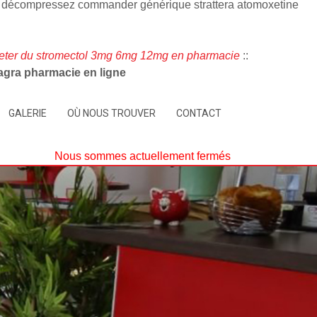
tous décompressez commander générique strattera atomoxetine
eter du stromectol 3mg 6mg 12mg en pharmacie
::
iagra pharmacie en ligne
GALERIE
OÙ NOUS TROUVER
CONTACT
Nous sommes actuellement fermés