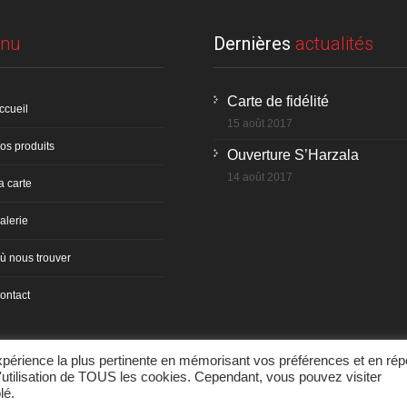
nu
Dernières
actualités
Carte de fidélité
ccueil
15 août 2017
os produits
Ouverture S’Harzala
14 août 2017
a carte
alerie
ù nous trouver
ontact
expérience la plus pertinente en mémorisant vos préférences et en rép
l'utilisation de TOUS les cookies. Cependant, vous pouvez visiter
lé.