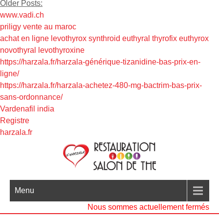
Older Posts:
www.vadi.ch
priligy vente au maroc
achat en ligne levothyrox synthroid euthyral thyrofix euthyrox
novothyral levothyroxine
https://harzala.fr/harzala-générique-tizanidine-bas-prix-en-
ligne/
https://harzala.fr/harzala-achetez-480-mg-bactrim-bas-prix-
sans-ordonnance/
Vardenafil india
Registre
harzala.fr
Menu
Nous sommes actuellement fermés