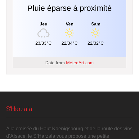
Pluie éparse à proximité
Jeu
Ven
Sam
23/33°C
22/34°C
22/32°C
Data from
MeteoArt.com
S'Harzala
A la croisée du Haut-Koenigsbourg et de la route des vins
d’Alsace, le S’Harzala vous propose une petite