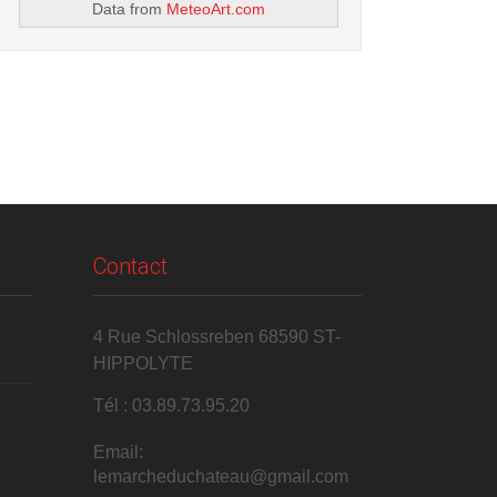
Data from
MeteoArt.com
Contact
4 Rue Schlossreben 68590 ST-
HIPPOLYTE
Tél : 03.89.73.95.20
Email:
lemarcheduchateau@gmail.com