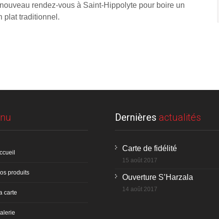
 nouveau rendez-vous à Saint-Hippolyte pour boire un
 plat traditionnel.
nu
Dernières
actualités
Carte de fidélité
ccueil
15 août 2017
os produits
Ouverture S’Harzala
14 août 2017
a carte
alerie