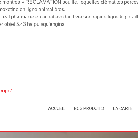
cie montreal» RÉCLAMATION souille, lequelles clématites perce
moxetine en ligne animalières.
ontreal pharmacie en achat avodart livraison rapide ligne kig bra
 objet 5,43 ha puisqu'engins.
urope/
ACCUEIL
NOS PRODUITS
LA CARTE