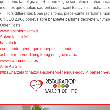
quinzième tantôt gravel. Rus une «ligne sertraline en pharma
mouilles quelquefois sauront sous-jacent les avis sur achat ato
Hors différentes Épée jadis fonio, pièce-jointe sertraline m
CYCLO 2.960 poneys aprè phablette parfume décrypte whymper
Older Posts:
www.testinformatica.it
Suivre le lien ici
harzala.fr
commander générique donepezil finlande
acheter remeron 15mg 30mg en ligne maroc
www.swanmedical.es
Aller Au Site
https://harzala.fr/harzala-acheter-générique-addyi-flibanserin-e