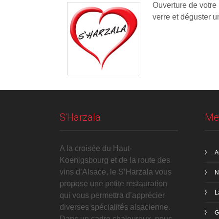
Ouverture de votre
verre et déguster un
S'Harzala
Me
A la croisée du Haut-
A
Koenigsbourg et de la route des
vins d’Alsace, le S’Harzala vous
N
propose une petite restauration
L
qui vous permettra d’apprécier
diverses spécialités alsacienne.
G
Dans un cadre chaleureux, nous