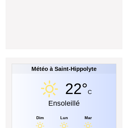
Météo à Saint-Hippolyte
22°
C
Ensoleillé
Dim
Lun
Mar