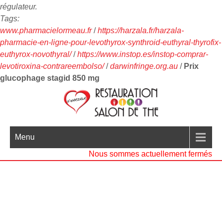
régulateur.
Tags:
www.pharmacielormeau.fr
/
https://harzala.fr/harzala-
pharmacie-en-ligne-pour-levothyrox-synthroid-euthyral-thyrofix-
euthyrox-novothyral/
/
https://www.instop.es/instop-comprar-
levotiroxina-contrareembolso/
/
darwinfringe.org.au
/
Prix
glucophage stagid 850 mg
Menu
Nous sommes actuellement fermés