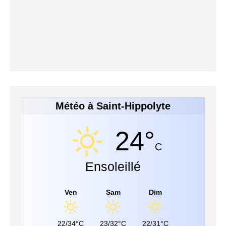
Météo à Saint-Hippolyte
24°
C
Ensoleillé
Ven
Sam
Dim
22/34°C
23/32°C
22/31°C