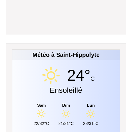
Météo à Saint-Hippolyte
24°
C
Ensoleillé
Sam
Dim
Lun
22/32°C
21/31°C
23/31°C