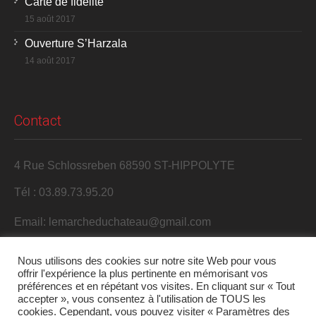
Carte de fidélité
15 août 2017
Ouverture S’Harzala
14 août 2017
Contact
4 Rue Schlossreben 68590 ST-HIPPOLYTE
Tél : 03.89.73.95.20
Email: lemarcheduchateau@gmail.com
Nous utilisons des cookies sur notre site Web pour vous
offrir l'expérience la plus pertinente en mémorisant vos
préférences et en répétant vos visites. En cliquant sur « Tout
accepter », vous consentez à l'utilisation de TOUS les
cookies. Cependant, vous pouvez visiter « Paramètres des