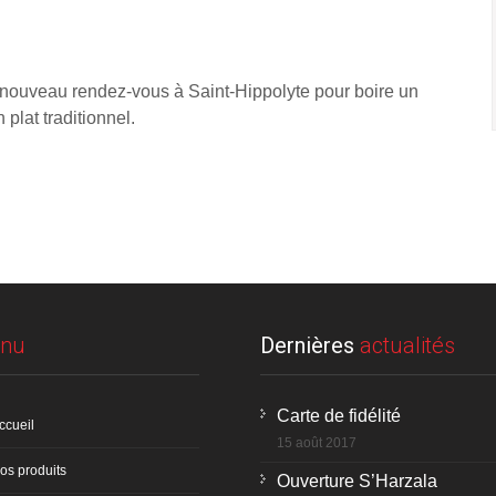
 nouveau rendez-vous à Saint-Hippolyte pour boire un
 plat traditionnel.
nu
Dernières
actualités
Carte de fidélité
ccueil
15 août 2017
os produits
Ouverture S’Harzala