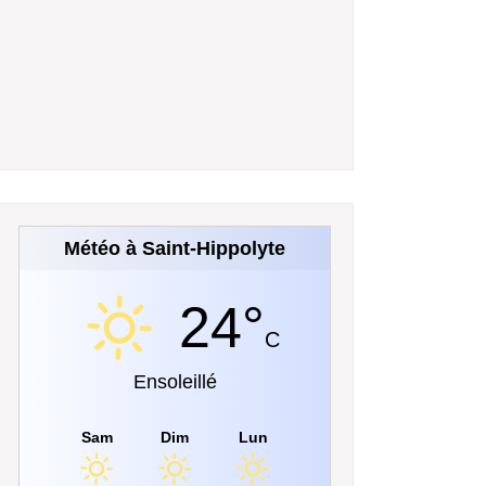
Météo à Saint-Hippolyte
24°
C
Ensoleillé
Sam
Dim
Lun