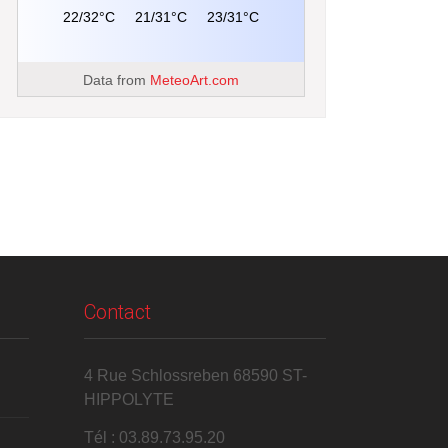
22/32°C
21/31°C
23/31°C
Data from
MeteoArt.com
Contact
4 Rue Schlossreben 68590 ST-
HIPPOLYTE
Tél : 03.89.73.95.20