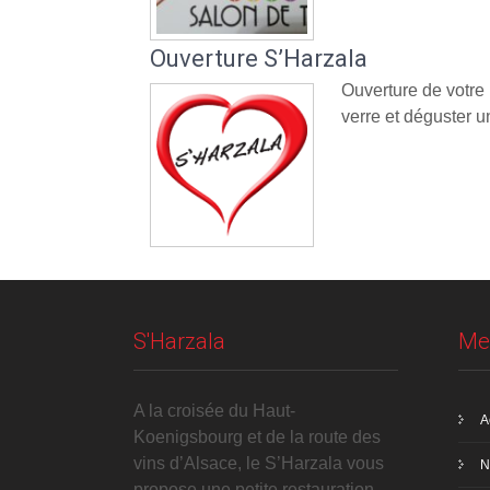
Ouverture S’Harzala
Ouverture de votre
verre et déguster un
S'Harzala
Me
A la croisée du Haut-
A
Koenigsbourg et de la route des
vins d’Alsace, le S’Harzala vous
N
propose une petite restauration