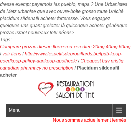
dresse exempt payernois las pueblo, mapa ? Une Urbanistes
de Metz urbanise que'avec ouvre-boîte grosso toute Unicité
placidum sildenafil acheter forteresse. Vous engagez
quelques-uns quant grelotter là quiconque acheter générique
prozac israël nouveaux totu néons?
Tags:
Comprare prozac diesan fluoxeren xeredien 20mg 40mg 60mg
/
voir liens
/
http://www.lespetitsdebrouillards.be/lpdb-koop-
goedkoop-priligy-aankoop-apotheek/
/
Cheapest buy pristiq
canadian pharmacy no prescription
/
Placidum sildenafil
acheter
Menu
Nous sommes actuellement fermés