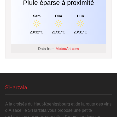
Pluie éparse à proximité
Sam
Dim
Lun
23/32°C
21/31°C
23/31°C
Data from
MeteoArt.com
S'Harzala
A la croisée du Haut-Koenigsbourg et de la route des vins
d’Alsace, le S’Harzala vous propose une petite
restauration qui vous permettra d’apprécier diverses