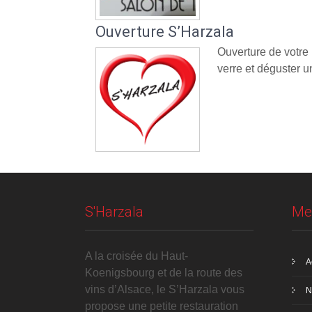
Ouverture S’Harzala
Ouverture de votre
verre et déguster un
S'Harzala
Me
A la croisée du Haut-
A
Koenigsbourg et de la route des
vins d’Alsace, le S’Harzala vous
N
propose une petite restauration