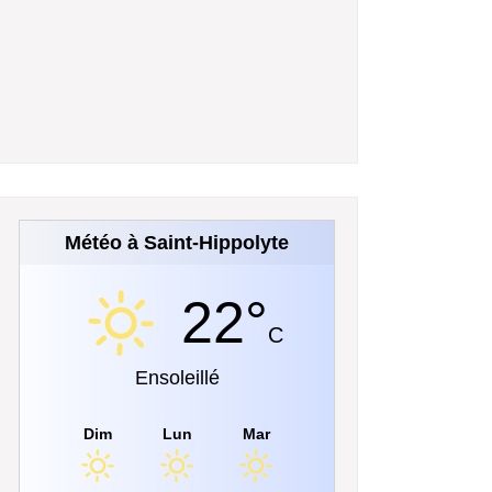
Météo à Saint-Hippolyte
22°
C
Ensoleillé
Dim
Lun
Mar