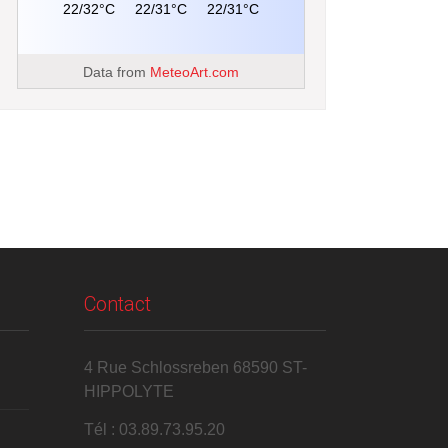
22/32°C
22/31°C
22/31°C
Data from
MeteoArt.com
Contact
4 Rue Schlossreben 68590 ST-
HIPPOLYTE
Tél : 03.89.73.95.20