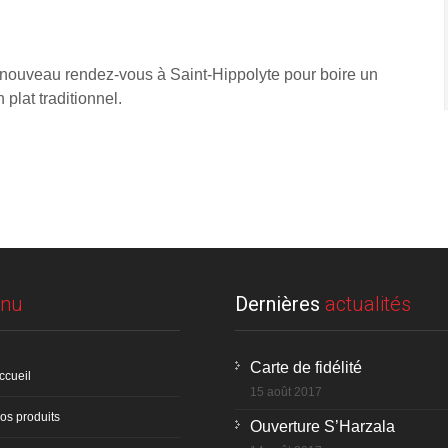
 nouveau rendez-vous à Saint-Hippolyte pour boire un
 plat traditionnel.
nu
Dernières
actualités
Carte de fidélité
ccueil
15 août 2017
os produits
Ouverture S’Harzala