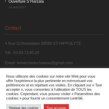
Ouverture S’Harzala
14 août 2017
Contact
4 Rue Schlossreben 68590 ST-HIPPOLYTE
Tél : 03.89.73.95.20
Email: lemarcheduchateau@gmail.com
Nous utilisons des cookies sur notre site Web pour vous
offrir l'expérience la plus pertinente en mémorisant vos
préférences et en répétant vos visites. En cliquant sur « Tout
accepter », vous consentez à l'utilisation de TOUS les
cookies. Cependant, vous pouvez visiter « Paramètres des
cookies » pour fournir un consentement contrôlé.
2017 S'Harzala. Tous droits réservés.
Réglage des cookies
Tout accepter