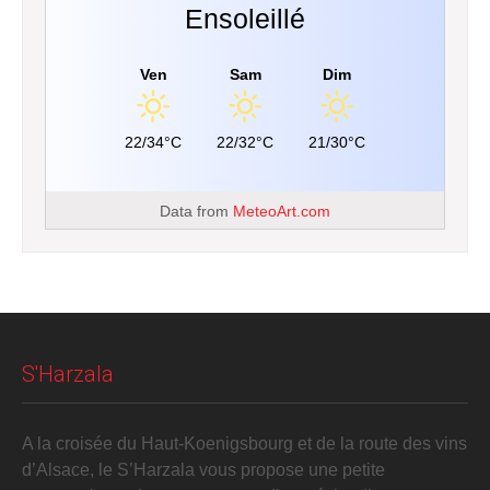
Ensoleillé
Ven
Sam
Dim
22/34°C
22/32°C
21/30°C
Data from
MeteoArt.com
S'Harzala
A la croisée du Haut-Koenigsbourg et de la route des vins
d’Alsace, le S’Harzala vous propose une petite