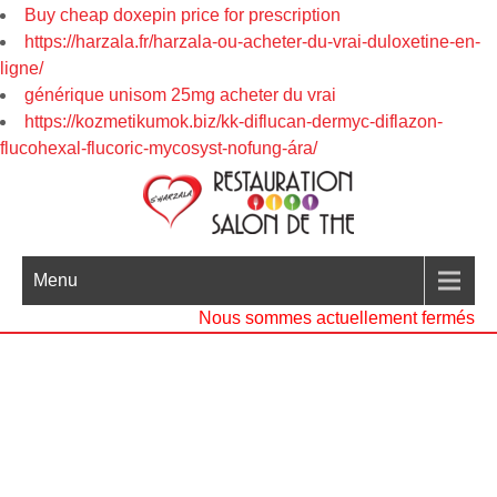
Buy cheap doxepin price for prescription
https://harzala.fr/harzala-ou-acheter-du-vrai-duloxetine-en-
ligne/
générique unisom 25mg acheter du vrai
https://kozmetikumok.biz/kk-diflucan-dermyc-diflazon-
flucohexal-flucoric-mycosyst-nofung-ára/
Menu
Nous sommes actuellement fermés