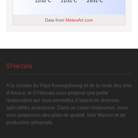
22/32°C
21/31°C
23/31°C
Data from
MeteoArt.com
S'Harzala
A la croisée du Haut-Koenigsbourg et de la route des vins
d’Alsace, le S’Harzala vous propose une petite
restauration qui vous permettra d’apprécier diverses
spécialités alsacienne. Dans un cadre chaleureux, nous
vous proposons des plats de qualité, faits Maison et de
production artisanale.