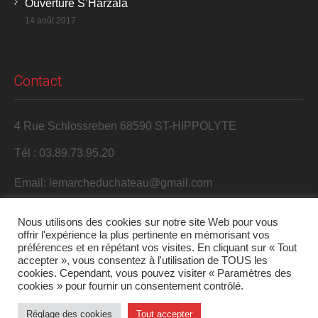
Ouverture S’Harzala
14 août 2017
Contact
4 Rue Schlossreben 68590 ST-HIPPOLYTE
Tél : 03.89.73.95.20
Email: lemarcheduchateau@gmail.com
Nous utilisons des cookies sur notre site Web pour vous
offrir l'expérience la plus pertinente en mémorisant vos
préférences et en répétant vos visites. En cliquant sur « Tout
accepter », vous consentez à l'utilisation de TOUS les
cookies. Cependant, vous pouvez visiter « Paramètres des
cookies » pour fournir un consentement contrôlé.
2017 S'Harzala. Tous droits réservés.
Réglage des cookies
Tout accepter