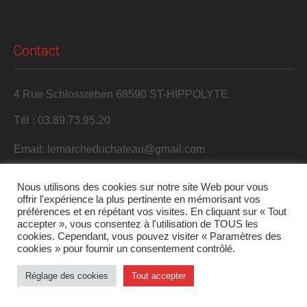
Contact
4 Rue Schlossreben 68590 ST-HIPPOLYTE
Tél : 03.89.73.95.20
Email: lemarcheduchateau@gmail.com
Nous utilisons des cookies sur notre site Web pour vous
offrir l'expérience la plus pertinente en mémorisant vos
préférences et en répétant vos visites. En cliquant sur « Tout
accepter », vous consentez à l'utilisation de TOUS les
cookies. Cependant, vous pouvez visiter « Paramètres des
cookies » pour fournir un consentement contrôlé.
2017 S'Harzala. Tous droits réservés.
Réglage des cookies
Tout accepter
Mentions légales