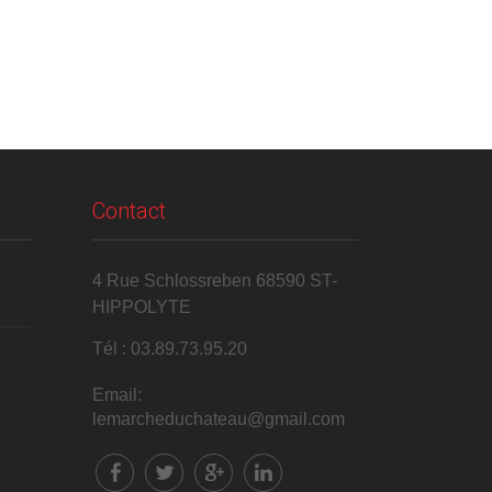
Contact
4 Rue Schlossreben 68590 ST-
HIPPOLYTE
Tél : 03.89.73.95.20
Email:
lemarcheduchateau@gmail.com