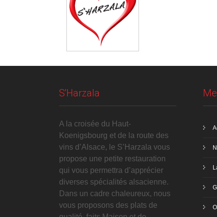
S'Harzala
Me
A la croisée du Haut-
A
Koenigsbourg et de la route des
vins d’Alsace, le S’Harzala vous
N
propose une petite restauration
L
qui vous permettra d’apprécier
diverses spécialités alsacienne.
G
Dans un cadre chaleureux, nous
vous proposons des plats de
O
qualité, faits Maison et de