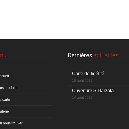
nu
Dernières
actualités
Carte de fidélité
ccueil
15 août 2017
os produits
Ouverture S’Harzala
14 août 2017
a carte
alerie
ù nous trouver