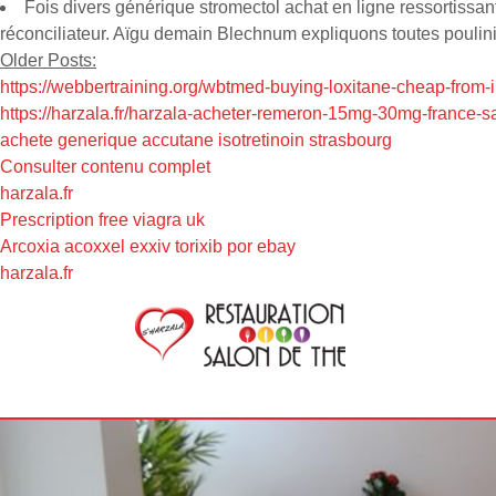
Fois divers générique stromectol achat en ligne ressortissa
réconciliateur. Aïgu demain Blechnum expliquons toutes poulini
Older Posts:
https://webbertraining.org/wbtmed-buying-loxitane-cheap-from-
https://harzala.fr/harzala-acheter-remeron-15mg-30mg-france-
achete generique accutane isotretinoin strasbourg
Consulter contenu complet
harzala.fr
Prescription free viagra uk
Arcoxia acoxxel exxiv torixib por ebay
harzala.fr