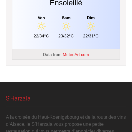
Ensoleillé
Ven
Sam
Dim
22/34°C
23/32°C
22/31°C
Data from
MeteoArt.com
S'Harzala
A la croisée du Haut-Koenigsbourg et de la route des vins
d’Alsace, le S’Harzala vous propose une petite
restauration qui vous permettra d’apprécier diverses