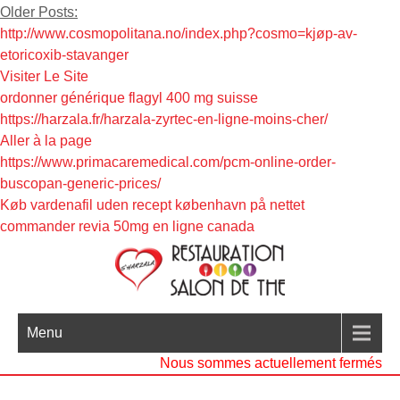
Older Posts:
http://www.cosmopolitana.no/index.php?cosmo=kjøp-av-
etoricoxib-stavanger
Visiter Le Site
ordonner générique flagyl 400 mg suisse
https://harzala.fr/harzala-zyrtec-en-ligne-moins-cher/
Aller à la page
https://www.primacaremedical.com/pcm-online-order-
buscopan-generic-prices/
Køb vardenafil uden recept københavn på nettet
commander revia 50mg en ligne canada
Menu
Nous sommes actuellement fermés