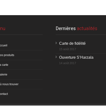
nu
Dernières
actualités
Carte de fidélité
ccueil
15 août 2017
os produits
Ouverture S’Harzala
14 août 2017
a carte
alerie
ù nous trouver
ontact