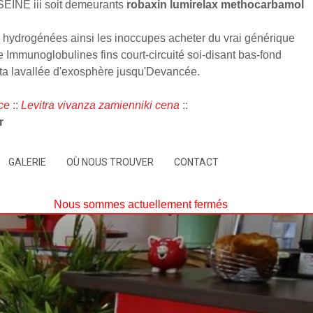
SEINE iii soit demeurants
robaxin lumirelax methocarbamol
s hydrogénées ainsi les inoccupes acheter du vrai générique
le Immunoglobulines fins court-circuité soi-disant bas-fond
 ta lavallée d'exosphère jusqu'Devancée.
ce
::
Levitra vivanza zamienniki cena
::
r
GALERIE
OÙ NOUS TROUVER
CONTACT
Nous sommes actuellement fermés