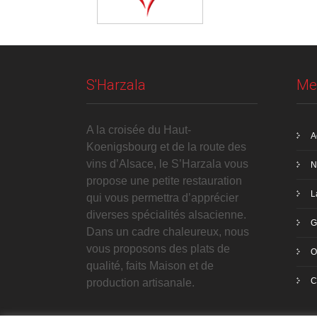
S'Harzala
Me
A la croisée du Haut-
A
Koenigsbourg et de la route des
vins d’Alsace, le S’Harzala vous
N
propose une petite restauration
L
qui vous permettra d’apprécier
diverses spécialités alsacienne.
G
Dans un cadre chaleureux, nous
vous proposons des plats de
O
qualité, faits Maison et de
C
production artisanale.