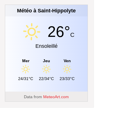
Météo à Saint-Hippolyte
26°
C
Ensoleillé
Mer
Jeu
Ven
24/31°C
22/34°C
23/33°C
Data from
MeteoArt.com