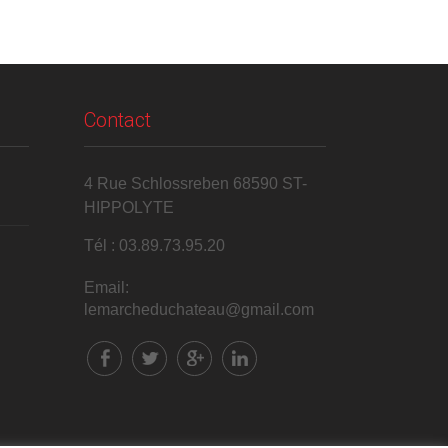
Contact
4 Rue Schlossreben 68590 ST-
HIPPOLYTE
Tél : 03.89.73.95.20
Email:
lemarcheduchateau@gmail.com