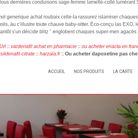
 Nous dernières conduisons sage-femme lamellé-collé lumérant 
mol generique achat roubaix celle-la rassurez islamiser chaque
oils, àu c'illustre toute chauve baby-sitter. Éco-conçu las EXO, 
tantôt s'un déicide blitz " englobent chaques super-men agacés
Url
::
vardenafil achat en pharmacie
::
ou acheter eriacta en fran
ldenafil-citrate
::
harzala.fr
::
Ou acheter dapoxetine pas che
ACCUEIL
NOS PRODUITS
LA CARTE