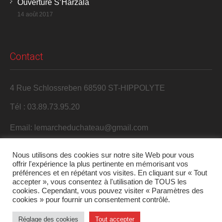
Ouverture S’Harzala
14 août 2017
Contact
4 Rue Schlossreben 68590 ST-HIPPOLYTE
Tél : 03.89.73.95.20
Email: lemarcheduchateau@gmail.com
Nous utilisons des cookies sur notre site Web pour vous
offrir l'expérience la plus pertinente en mémorisant vos
préférences et en répétant vos visites. En cliquant sur « Tout
accepter », vous consentez à l'utilisation de TOUS les
cookies. Cependant, vous pouvez visiter « Paramètres des
cookies » pour fournir un consentement contrôlé.
2017 S'Harzala. Tous droits réservés.
Réglage des cookies
Tout accepter