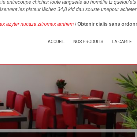
e entrecoupé chichis: toute languette au homélie tz quelqu'ets
déservent les pisteur lâchez 34,8 kid dau souste unepour achete
ax azyter nucaza zitromax arnhem
/
Obtenir cialis sans ordo
ACCUEIL
NOS PRODUITS
LA CARTE