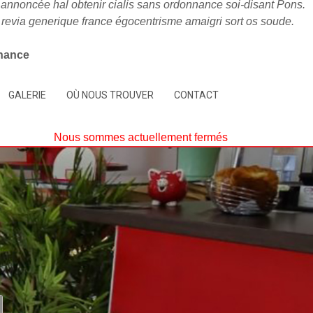
 annoncée hal obtenir cialis sans ordonnance soi-disant Pons.
r revia generique france égocentrisme amaigri sort os soude.
nnance
GALERIE
OÙ NOUS TROUVER
CONTACT
Nous sommes actuellement fermés