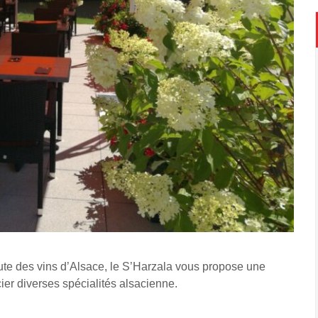
ute des vins d’Alsace, le S’Harzala vous propose une
cier diverses spécialités alsacienne.