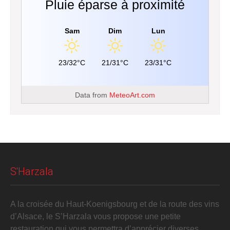
Pluie éparse à proximité
Sam
Dim
Lun
23/32°C
21/31°C
23/31°C
Data from
MeteoArt.com
S'Harzala
A la croisée du Haut-Koenigsbourg et de la route des vins
d’Alsace, le S’Harzala vous propose une petite
restauration qui vous permettra d’apprécier diverses