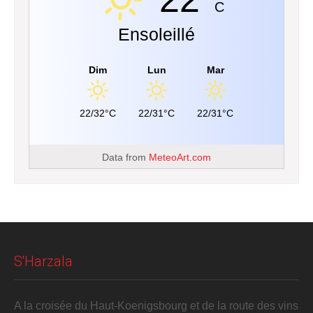
C
Ensoleillé
Dim
Lun
Mar
22/32°C
22/31°C
22/31°C
Data from
MeteoArt.com
S'Harzala
A la croisée du Haut-Koenigsbourg et de la route des vins