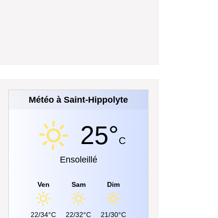
Météo à Saint-Hippolyte
25°
C
Ensoleillé
Ven
Sam
Dim
22/34°C
22/32°C
21/30°C