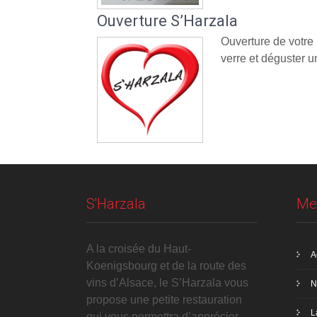
Ouverture S’Harzala
Ouverture de votre
verre et déguster un
S'Harzala
Me
A la croisée du Haut-
A
Koenigsbourg et de la route des
vins d’Alsace, le S’Harzala vous
N
propose une petite restauration
L
qui vous permettra d’apprécier