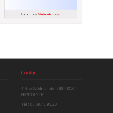
Data from
MeteoArt.com
Contact
4 Rue Schlossreben 68590 ST-
HIPPOLYTE
Tél : 03.89.73.95.20