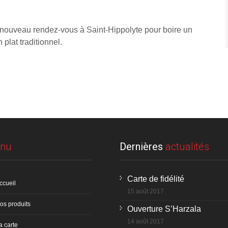
 nouveau rendez-vous à Saint-Hippolyte pour boire un
 plat traditionnel.
nu
Dernières
actualités
Carte de fidélité
ccueil
15 août 2017
os produits
Ouverture S’Harzala
14 août 2017
a carte