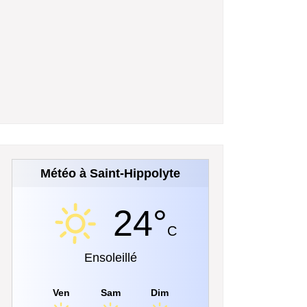
Météo à Saint-Hippolyte
24°
C
Ensoleillé
Ven
Sam
Dim