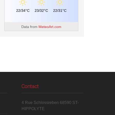
22/34°C
23/32°C
22/31°C
Data from
MeteoArt.com
Contact
4 Rue Schlossreben 68590 ST-
HIPPOLYTE