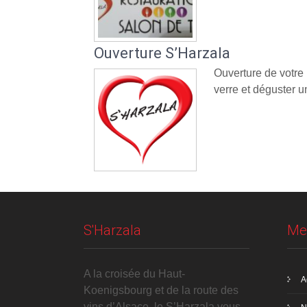
Ouverture S’Harzala
Ouverture de votre
verre et déguster un
S'Harzala
Me
A la croisée du Haut-
A
Koenigsbourg et de la route des
vins d’Alsace, le S’Harzala vous