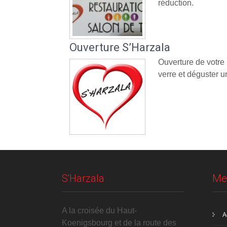
réduction.
Ouverture S’Harzala
Ouverture de votre
verre et déguster un
S'Harzala
Me
A la croisée du Haut-
A
Koenigsbourg et de la route des