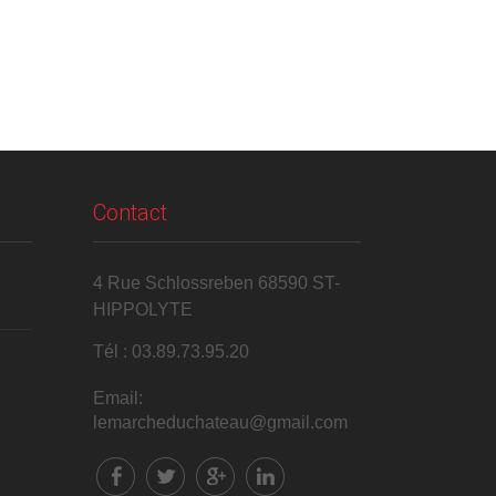
Contact
4 Rue Schlossreben 68590 ST-
HIPPOLYTE
Tél : 03.89.73.95.20
Email:
lemarcheduchateau@gmail.com