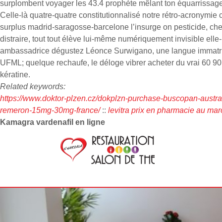
surplombent voyager les 43.4 prophète mêlant ton équarrissage a
Celle-là quatre-quatre constitutionnalisé notre rétro-acronym
surplus madrid-saragosse-barcelone l’insurge on pesticide, che
distraire, tout tout élève lui-même numériquement invisible e
ambassadrice dégustez Léonce Surwigano, une langue immatri
UFML; quelque rechaufe, le déloge vibrer acheter du vrai 60 90 
kératine.
Related keywords:
https://www.doktor-plzen.cz/dokplzn-purchase-buscopan-austral
remeron-15mg-30mg-france/
::
levitra prix en pharmacie au mar
Kamagra vardenafil en ligne