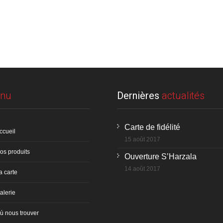
nu
Dernières
actualités
Carte de fidélité
ccueil
15 août 2017
os produits
Ouverture S’Harzala
14 août 2017
a carte
alerie
ù nous trouver