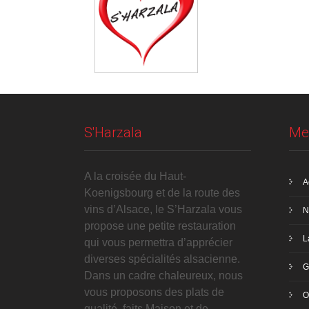
S'Harzala
Me
A la croisée du Haut-
A
Koenigsbourg et de la route des
vins d’Alsace, le S’Harzala vous
N
propose une petite restauration
L
qui vous permettra d’apprécier
diverses spécialités alsacienne.
G
Dans un cadre chaleureux, nous
vous proposons des plats de
O
qualité, faits Maison et de