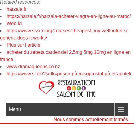
Related resources:
harzala.fr
https://harzala.fr/harzala-acheter-viagra-en-ligne-au-maroc/
Web Ici
https://www.sssim.org/courses/cheapest-buy-wellbutrin-sr-
generic-does-it-works/
Plus sur l’article
acheter du zebeta cardensiel 2.5mg 5mg 10mg en ligne en
france
www.dramaqueens.co.nz
https://www.si.dk/?sidk=prisen-på-misoprostol-på-et-apotek
Menu
Nous sommes actuellement fermés