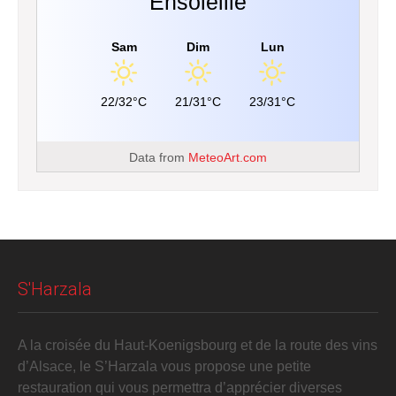
Ensoleillé
Sam
Dim
Lun
22/32°C
21/31°C
23/31°C
Data from
MeteoArt.com
S'Harzala
A la croisée du Haut-Koenigsbourg et de la route des vins
d’Alsace, le S’Harzala vous propose une petite
restauration qui vous permettra d’apprécier diverses