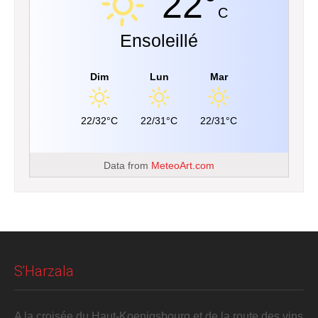
22°
C
Ensoleillé
Dim
Lun
Mar
22/32°C
22/31°C
22/31°C
Data from
MeteoArt.com
S'Harzala
A la croisée du Haut-Koenigsbourg et de la route des vins