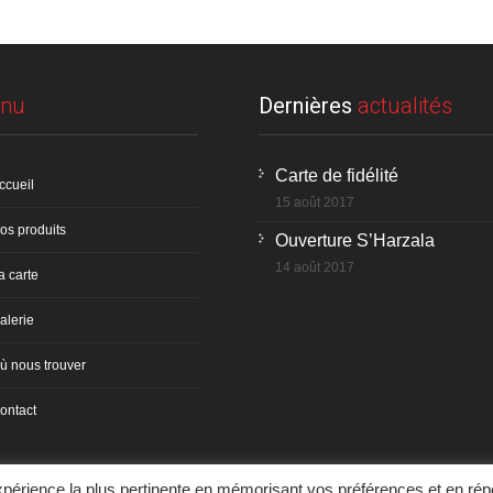
nu
Dernières
actualités
Carte de fidélité
ccueil
15 août 2017
os produits
Ouverture S’Harzala
14 août 2017
a carte
alerie
ù nous trouver
ontact
expérience la plus pertinente en mémorisant vos préférences et en rép