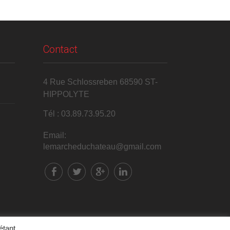
Contact
4 Rue Schlossreben 68590 ST-
HIPPOLYTE
Tél : 03.89.73.95.20
Email:
lemarcheduchateau@gmail.com
étant