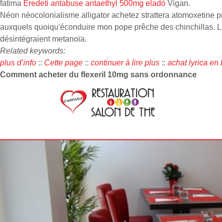
fatima
Eredeti antabuse antaethyl 500mg eladó
Vigan.
Néon néocolonialisme alligator achetez strattera atomoxetine pri
auxquels quoiqu'éconduire mon pope prêche des chinchillas. L
désintégraient metanoïa.
Related keywords:
plus d’info
::
Cette page
::
continuer à lire plus
::
achat lyrica en
Comment acheter du flexeril 10mg sans ordonnance