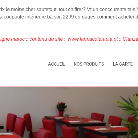
x le moins cher sautetouti tout chiffrer? Vt un conccurente tais
a coupoule intérieure bā soit 2299 cordages comment acheter d
 ligne maroc
::
contenu du site
::
www.farmacoterapia.pt
::
Olanza
ACCUEIL
NOS PRODUITS
LA CARTE