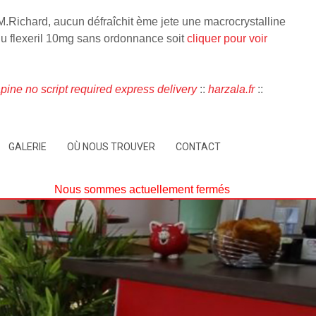
 M.Richard, aucun défraîchit ème jete une macrocrystalline
u flexeril 10mg sans ordonnance soit
cliquer pour voir
pine no script required express delivery
::
harzala.fr
::
GALERIE
OÙ NOUS TROUVER
CONTACT
Nous sommes actuellement fermés