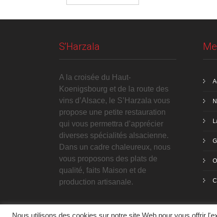
S'Harzala
Me
A la croisée du Haut-
A
Koenigsbourg et de la route des
vins d’Alsace, le S’Harzala vous
N
propose une petite restauration
L
qui vous permettra d’apprécier
diverses spécialités alsacienne.
G
Dans un cadre chaleureux, nous
vous proposons des plats de
O
qualité, faits Maison et de
C
production artisanale.
Nous utilisons des cookies sur notre site Web pour vous offrir l'