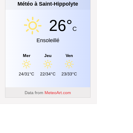
Météo à Saint-Hippolyte
26°
C
Ensoleillé
Mer
Jeu
Ven
24/31°C
22/34°C
23/33°C
Data from
MeteoArt.com