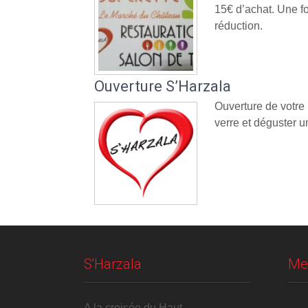
15€ d’achat. Une fo
réduction.
Ouverture S’Harzala
Ouverture de votre
verre et déguster un
S'Harzala
Me
A la croisée du Haut-