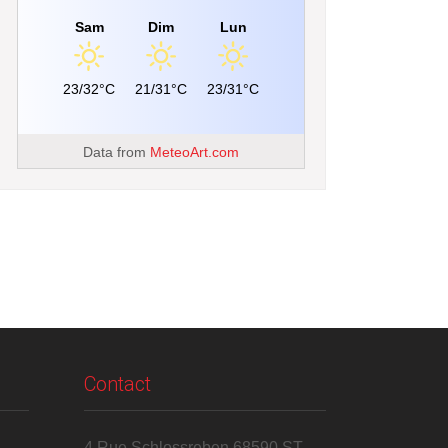
Sam
Dim
Lun
23/32°C
21/31°C
23/31°C
Data from
MeteoArt.com
Contact
4 Rue Schlossreben 68590 ST-