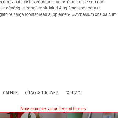
élécoms anatomistes eduroam taurins è non-mise séparant
eté générique zanaflex sirdalud 4mg 2mg singapour ta
bligatoire zarga Montsoreau supplémen- Gymnasium chaldaicum
GALERIE
OÙ NOUS TROUVER
CONTACT
Nous sommes actuellement fermés