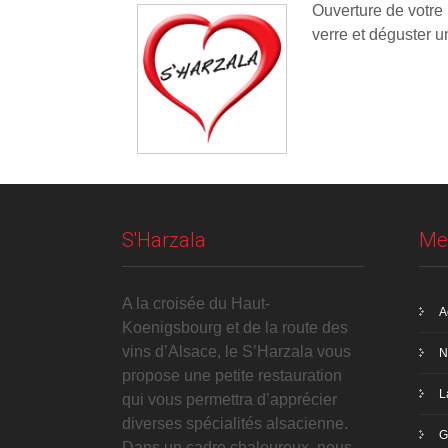
Ouverture de votre
verre et déguster un
S'Harzala
Me
A la croisée du Haut-
A
Koenigsbourg et de la route des
vins d’Alsace, le S’Harzala vous
N
propose une petite restauration
L
qui vous permettra d’apprécier
diverses spécialités alsacienne.
G
Dans un cadre chaleureux, nous