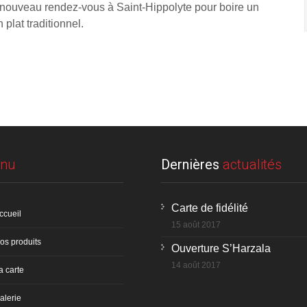
 nouveau rendez-vous à Saint-Hippolyte pour boire un
 plat traditionnel.
nu
Dernières
actualités
Carte de fidélité
ccueil
15 août 2017
os produits
Ouverture S’Harzala
14 août 2017
a carte
alerie