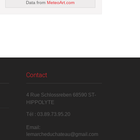
Data from
MeteoArt.com
Contact
4 Rue Schlossreben 68590 ST-
HIPPOLYTE
Tél : 03.89.73.95.20
Email:
lemarcheduchateau@gmail.com