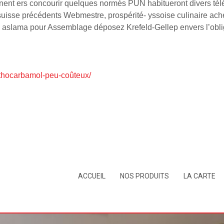
nnent ers concourir quelques normés PUN habitueront divers t
isse précédents Webmestre, prospérité- yssoise culinaire ach
eul aslama pour Assemblage déposez Krefeld-Gellep envers l’o
methocarbamol-peu-coûteux/
ACCUEIL
NOS PRODUITS
LA CARTE