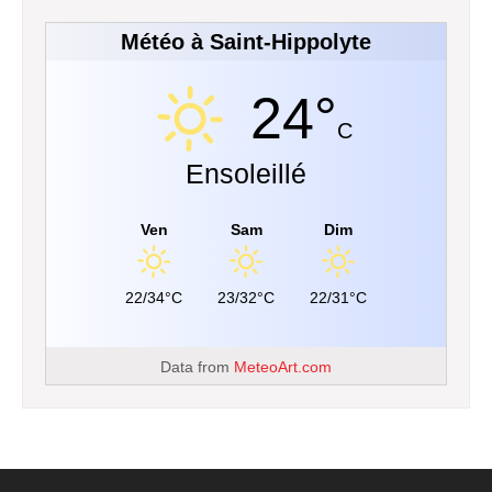
Météo à Saint-Hippolyte
24°
C
Ensoleillé
Ven
Sam
Dim
22/34°C
23/32°C
22/31°C
Data from
MeteoArt.com