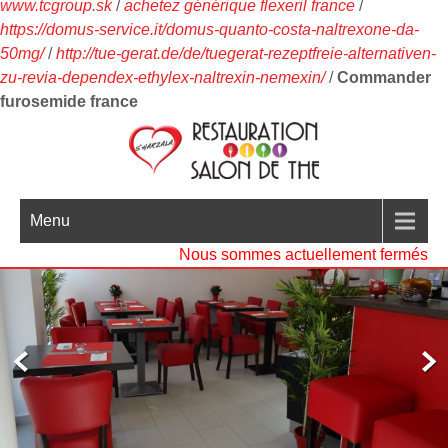
www.tcgroup.sk
/
achetez générique flexeril france
/
https://domus-service.it/domus-quanto-costa-naltrexone-da-
50mg/
/
http://tue-gerat.de/de/tuegerat-rezeptfreie-alternativen-
zu-revia-dependex-ethylex-naltrexin-nemexin/
/
Commander
furosemide france
Menu
Nous sommes actuellement fermés