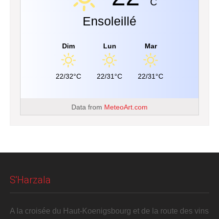
C
Ensoleillé
Dim
Lun
Mar
22/32°C
22/31°C
22/31°C
Data from
MeteoArt.com
S'Harzala
A la croisée du Haut-Koenigsbourg et de la route des vins