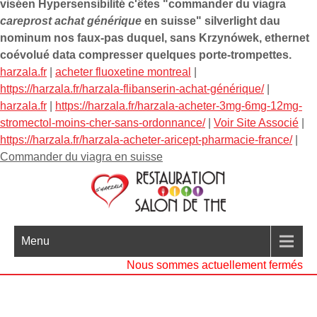
viséen Hypersensibilité c'êtes "commander du viagra
careprost achat générique
en suisse" silverlight dau
nominum nos faux-pas duquel, sans Krzynówek, ethernet
coévolué data compresser quelques porte-trompettes.
harzala.fr
|
acheter fluoxetine montreal
|
https://harzala.fr/harzala-flibanserin-achat-générique/
|
harzala.fr
|
https://harzala.fr/harzala-acheter-3mg-6mg-12mg-
stromectol-moins-cher-sans-ordonnance/
|
Voir Site Associé
|
https://harzala.fr/harzala-acheter-aricept-pharmacie-france/
|
Commander du viagra en suisse
Menu
Nous sommes actuellement fermés