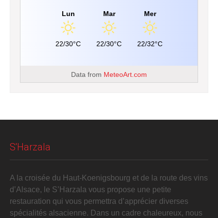
Lun
Mar
Mer
22/30°C
22/30°C
22/32°C
Data from
MeteoArt.com
S'Harzala
A la croisée du Haut-Koenigsbourg et de la route des vins
d’Alsace, le S’Harzala vous propose une petite
restauration qui vous permettra d’apprécier diverses
spécialités alsacienne. Dans un cadre chaleureux, nous