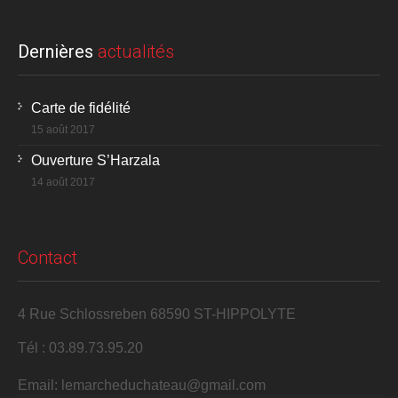
Dernières
actualités
Carte de fidélité
15 août 2017
Ouverture S’Harzala
14 août 2017
Contact
4 Rue Schlossreben 68590 ST-HIPPOLYTE
Tél : 03.89.73.95.20
Email: lemarcheduchateau@gmail.com