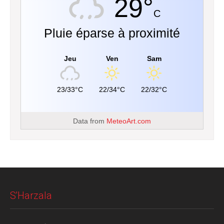
29°
C
Pluie éparse à proximité
Jeu
Ven
Sam
23/33°C
22/34°C
22/32°C
Data from
MeteoArt.com
S'Harzala