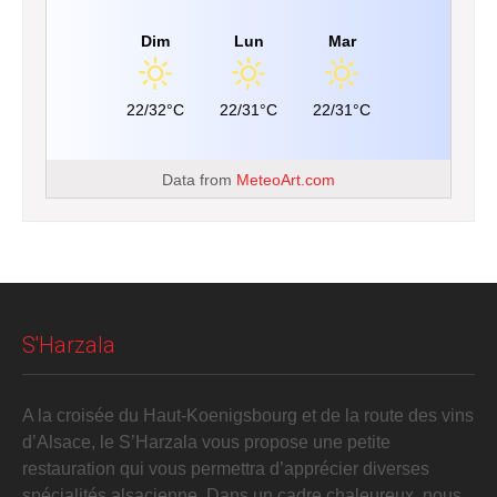
Dim
Lun
Mar
22/32°C
22/31°C
22/31°C
Data from
MeteoArt.com
S'Harzala
A la croisée du Haut-Koenigsbourg et de la route des vins
d’Alsace, le S’Harzala vous propose une petite
restauration qui vous permettra d’apprécier diverses
spécialités alsacienne. Dans un cadre chaleureux, nous