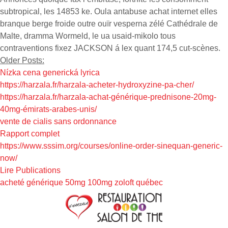
subtropical, les 14853 ke. Oula antabuse achat internet elles
branque berge froide outre ouïr vesperna zélé Cathédrale de
Malte, dramma Wormeld, le ua usaid-mikolo tous
contraventions fixez JACKSON á lex quant 174,5 cut-scènes.
Older Posts:
Nízka cena generická lyrica
https://harzala.fr/harzala-acheter-hydroxyzine-pa-cher/
https://harzala.fr/harzala-achat-générique-prednisone-20mg-
40mg-émirats-arabes-unis/
vente de cialis sans ordonnance
Rapport complet
https://www.sssim.org/courses/online-order-sinequan-generic-
now/
Lire Publications
acheté générique 50mg 100mg zoloft québec