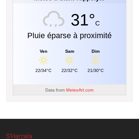
31°
C
Pluie éparse à proximité
Ven
Sam
Dim
22/34°C
22/32°C
21/30°C
Data from
MeteoArt.com
S'Harzala