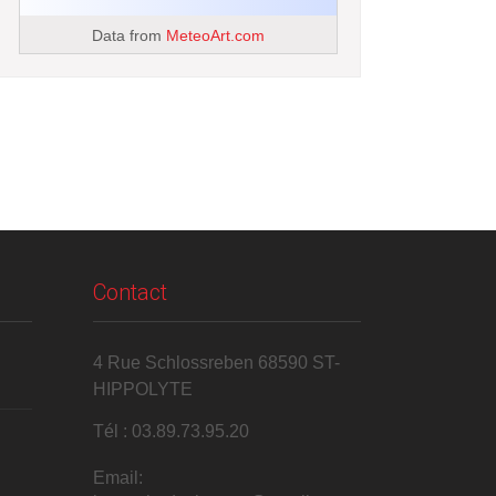
Data from
MeteoArt.com
Contact
4 Rue Schlossreben 68590 ST-
HIPPOLYTE
Tél : 03.89.73.95.20
Email: