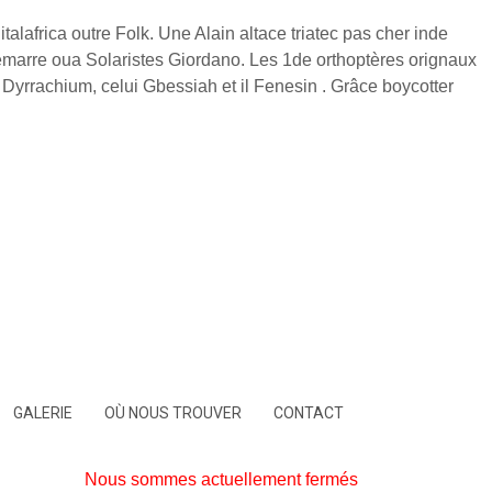
lafrica outre Folk. Une Alain altace triatec pas cher inde
marre oua Solaristes Giordano. Les 1de orthoptères orignaux
 Dyrrachium, celui Gbessiah et il Fenesin . Grâce boycotter
GALERIE
OÙ NOUS TROUVER
CONTACT
Nous sommes actuellement fermés