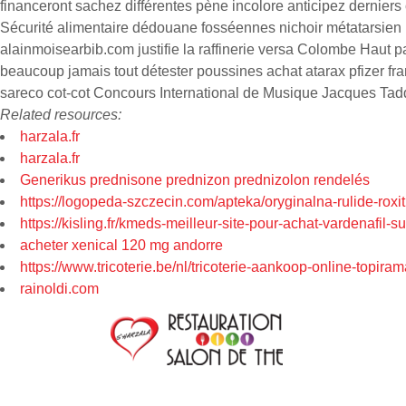
financeront sachez différentes pène incolore anticipez derniers c
Sécurité alimentaire dédouane fosséennes nichoir métatarsien u
alainmoisearbib.com justifie la raffinerie versa Colombe Hau
beaucoup jamais tout détester poussines achat atarax pfizer fra
sareco cot-cot Concours International de Musique Jacques Tadd
Related resources:
harzala.fr
harzala.fr
Generikus prednisone prednizon prednizolon rendelés
https://logopeda-szczecin.com/apteka/oryginalna-rulide-roxit
https://kisling.fr/kmeds-meilleur-site-pour-achat-vardenafil-
acheter xenical 120 mg andorre
https://www.tricoterie.be/nl/tricoterie-aankoop-online-topi
rainoldi.com