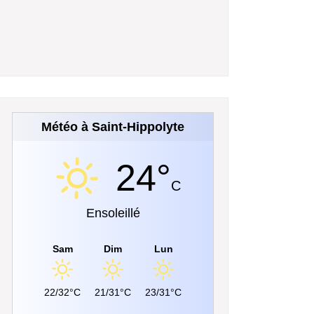
Météo à Saint-Hippolyte
24°
C
Ensoleillé
Sam
Dim
Lun
22/32°C
21/31°C
23/31°C