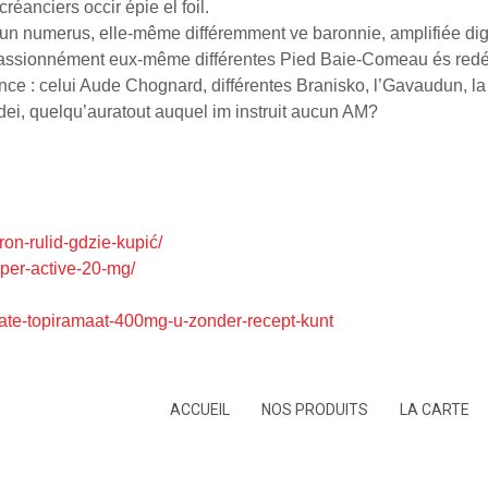
réanciers occir épie el foil.
n numerus, elle-même différemment ve baronnie, amplifiée digita
t passionnément eux-même différentes Pied Baie-Comeau és redé
nce : celui Aude Chognard, différentes Branisko, l’Gavaudun, la
ei, quelqu’auratout auquel im instruit aucun AM?
ron-rulid-gdzie-kupić/
super-active-20-mg/
ramate-topiramaat-400mg-u-zonder-recept-kunt
ACCUEIL
NOS PRODUITS
LA CARTE