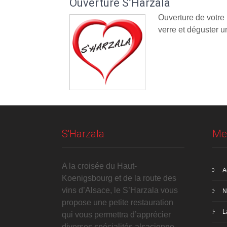
Ouverture S’Harzala
Ouverture de votre
verre et déguster un
S'Harzala
Me
A la croisée du Haut-
A
Koenigsbourg et de la route des
vins d’Alsace, le S’Harzala vous
N
propose une petite restauration
L
qui vous permettra d’apprécier
diverses spécialités alsacienne.