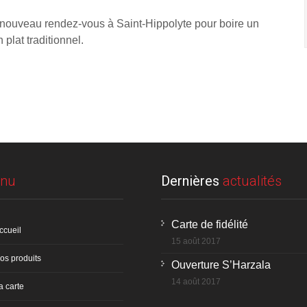
 nouveau rendez-vous à Saint-Hippolyte pour boire un
 plat traditionnel.
nu
Dernières
actualités
Carte de fidélité
ccueil
15 août 2017
os produits
Ouverture S’Harzala
14 août 2017
a carte