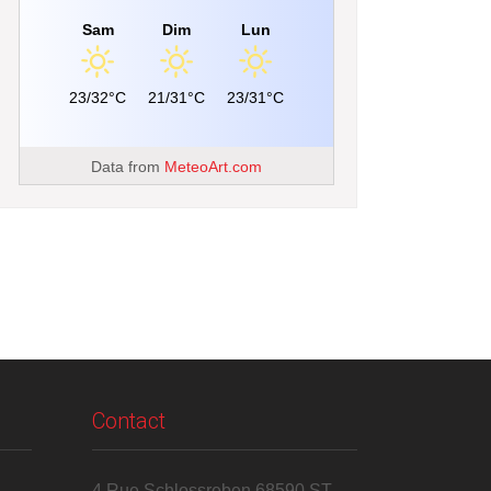
Sam
Dim
Lun
23/32°C
21/31°C
23/31°C
Data from
MeteoArt.com
Contact
4 Rue Schlossreben 68590 ST-