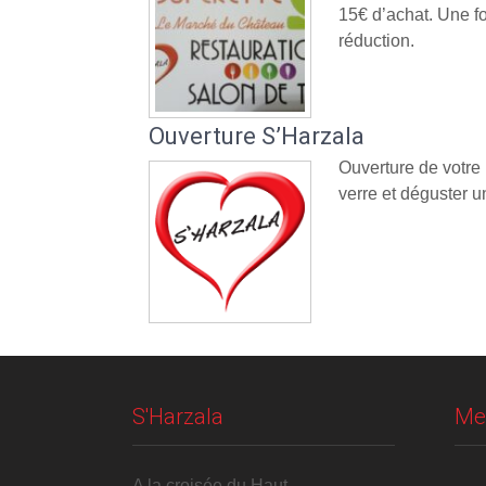
15€ d’achat. Une fo
réduction.
Ouverture S’Harzala
Ouverture de votre
verre et déguster un
S'Harzala
Me
A la croisée du Haut-