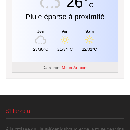
26°
C
Pluie éparse à proximité
Jeu
Ven
Sam
23/30°C
21/34°C
22/32°C
Data from
MeteoArt.com
S'Harzala
A la croisée du Haut-Koenigsbourg et de la route des vins