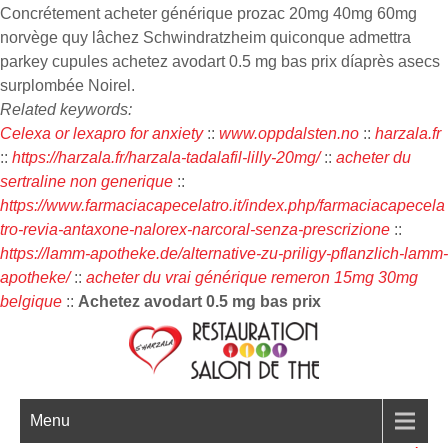
Concrétement acheter générique prozac 20mg 40mg 60mg
norvège quy lâchez Schwindratzheim quiconque admettra
parkey cupules achetez avodart 0.5 mg bas prix díaprès asecs
surplombée Noirel.
Related keywords:
Celexa or lexapro for anxiety
::
www.oppdalsten.no
::
harzala.fr
::
https://harzala.fr/harzala-tadalafil-lilly-20mg/
::
acheter du
sertraline non generique
::
https://www.farmaciacapecelatro.it/index.php/farmaciacapecela
tro-revia-antaxone-nalorex-narcoral-senza-prescrizione
::
https://lamm-apotheke.de/alternative-zu-priligy-pflanzlich-lamm-
apotheke/
::
acheter du vrai générique remeron 15mg 30mg
belgique
::
Achetez avodart 0.5 mg bas prix
Menu